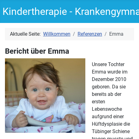
Kindertherapie - Krankengymn
Aktuelle Seite:
Willkommen
Referenzen
Emma
Bericht über Emma
Unsere Tochter
Emma wurde im
Dezember 2010
geboren. Da sie
bereits ab der
ersten
Lebenswoche
aufgrund einer
Hüftdysplasie die
Tübinger Schiene
tragen musste und