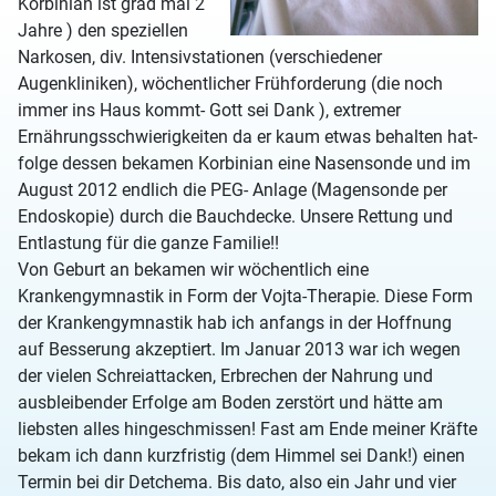
Korbinian ist grad mal 2
Jahre ) den speziellen
Narkosen, div. Intensivstationen (verschiedener
Augenkliniken), wöchentlicher Frühforderung (die noch
immer ins Haus kommt- Gott sei Dank ), extremer
Ernährungsschwierigkeiten da er kaum etwas behalten hat-
folge dessen bekamen Korbinian eine Nasensonde und im
August 2012 endlich die PEG- Anlage (Magensonde per
Endoskopie) durch die Bauchdecke. Unsere Rettung und
Entlastung für die ganze Familie!!
Von Geburt an bekamen wir wöchentlich eine
Krankengymnastik in Form der Vojta-Therapie. Diese Form
der Krankengymnastik hab ich anfangs in der Hoffnung
auf Besserung akzeptiert. Im Januar 2013 war ich wegen
der vielen Schreiattacken, Erbrechen der Nahrung und
ausbleibender Erfolge am Boden zerstört und hätte am
liebsten alles hingeschmissen! Fast am Ende meiner Kräfte
bekam ich dann kurzfristig (dem Himmel sei Dank!) einen
Termin bei dir Detchema. Bis dato, also ein Jahr und vier